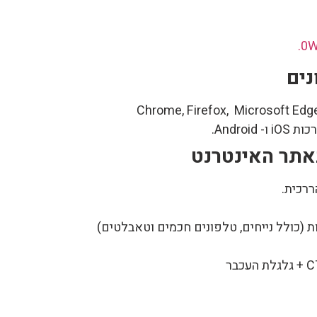
0W
נים
Andr.
אתר האינטרנט
ררכית.
ת (כולל נייחים, טלפונים חכמים וטאבלטים)