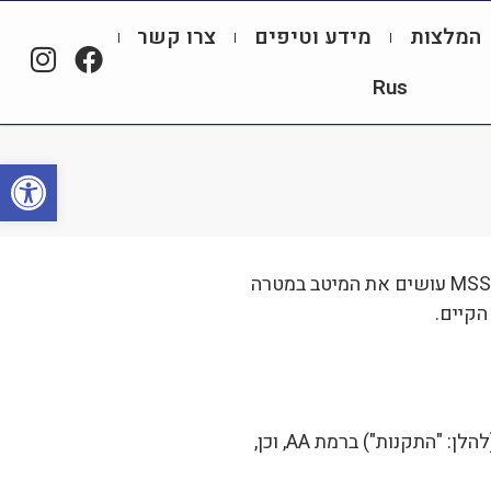
המלצות
מידע וטיפים
צרו קשר
Rus
פתח סרגל
עושים את המיטב במטרה
הקיים.
אנו מקפידים ופועלים בהתאם בדרישות תקנות שיוויון זכויות לאנשים עם מוגבלות (התאמות נגישות לשירות), התשע"ג 2013 (להלן: "התקנות") ברמת AA, וכן,