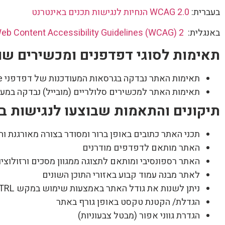
בעברית:
WCAG 2.0 הנחיות לנגישות תכנים באינטרנט
באנגלית:
eb Content Accessibility Guidelines (WCAG) 2.
תאימות לסוגי דפדפנים ומכשירים שו
תאימות האתר נבדקה בגרסאות המעודכנות של דפדפני Chrome, Firefox, Microsoft Edge
תאימות האתר למכשירים סלולריים (מובייל) נבדקה במערכות iOS ו- oid
תיקונים והתאמות שבוצעו לנגישות ב
תכני האתר כתובים באופן ברור ומסודר בצורה מאורגנת וה
האתר מותאם לדפדפים מודרנים
האתר רספונסיבי ומותאם לתצוגה ממגוון מסכים ורזולוציו
לאתר מבנה עמוד קבוע באזורי התוכן השונים
ניתן לשנות את גודל האתר באמצעות שימוש במקש CTRL + גלגלת העכבר
הגדלת/ הקטנת טקסט באופן גורף באתר
הגדרת גווני אפור (מבטל צבעוניות)