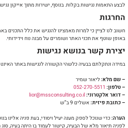
לבצע התאמות נגישות בקלות. בנוסף, ישירות מתוך אייקון נגיש
החרגות
חשוב לנו לציין כי למרות מאמצינו להנגיש את כלל התכנים באת
באופן שוטף את תכני האתר ושומרים על מבנה נוח וידידותי.
יצירת קשר בנושא נגישות
במידה ונתקלתם בבעיה כלשהי הקשורה לנגישות באתר האינטרנ
– שם מלא:
ליאור שמיר
– טלפון:
052-270-5511
– דואר אלקטרוני:
lior@mssconsulting.co.il
– כתובת פיזית:
אשלים 9 ב“ש
הערה:
כדי שנוכל לספק מענה יעיל ויסודי, בעת פניה אלינו בנ
לפניה תיאור מלא של הבעיה, קישור לעמוד בו היתה בעיה, סו