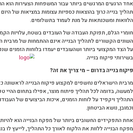
אחד הרגעים המרגשים ביותר עבור המשפחות הצעירות הוא הרג
תהליך בנייה כרוך בהוצאות כספיות עצומות במציאות של היו
הלוואות ומשכנתאות על מנת לעמוד בתשלומים.
חומרי הגלם, תפוקת העבודה של העובדים בשטח, עלויות הקמת
השונים הקשורים לתהליך הבנייה אינם ההתמחות של מרבית הא
על הצד המקצועי ביותר ושהעובדים יעמדו בלוחות הזמנים ש
בשירותי פיקוח בנייה.
פיקוח בנייה בדרום – מי צריך את זה?
מרבית הישראלים נחשפים למקצוע פיקוח הבנייה לראשונה כא
למעשה, בדומה לכל תהליך פיתוח מוצר, אפילו בתחום ההיי טק,
התהליך ויקפיד על לוחות הזמנים, איכות הביצועים של העבודו
וכמובן, נושא הביטחון.
אחת התפקידים החשובים ביותר של מפקח הבנייה הוא להיות
מפקח הבנייה ללוות את הלקוח לאורך כל התהליך, לייעץ לו ב